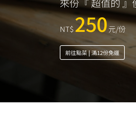
來份『 超值的 
250
NT$
元/份
前往點菜 | 滿12份免運