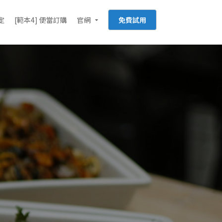
定
[範本4] 便當訂購
官網
免費試用