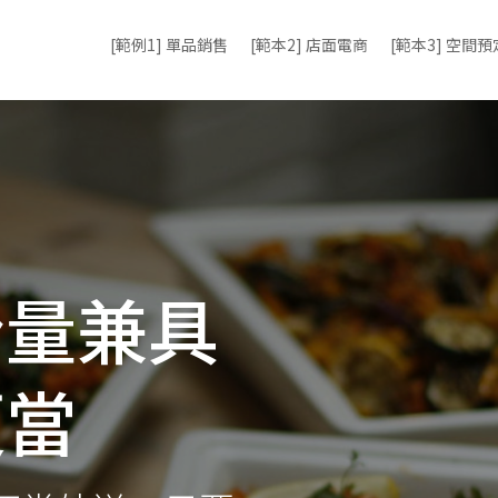
[範例1] 單品銷售
[範本2] 店面電商
[範本3] 空間預
份量兼具
便當