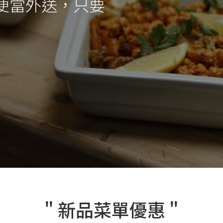
』便當外送，只要
" 新品菜單優惠 "